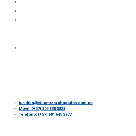
Contratos civiles y mercantiles.
Due Diligence.
Representación judicial en litigios y
resolución de controversias
contractuales.
Recuperación de cartera por la vía
prejudicial y judicial.
juridico@villamizarabogados.com.co
Móvil: (+57) 305 358 3828
Teléfono: (+57) 601 645 3977